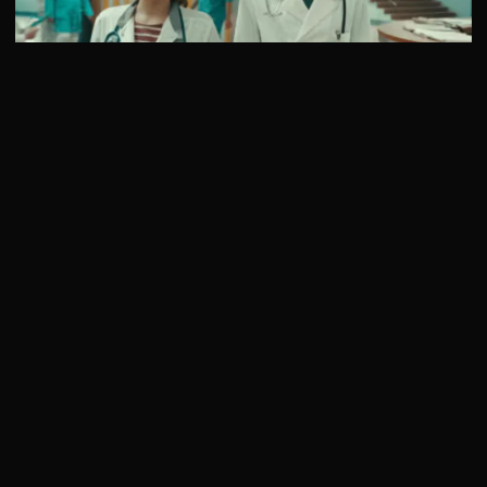
12 сезон 4 серия
В 4 серии 12 сезона “Интернов” продолжаются необычные
отношения Любови и Купитмана. Причем импульс их
романтической …