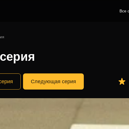
Все 
рия
 серия
серия
Следующая серия