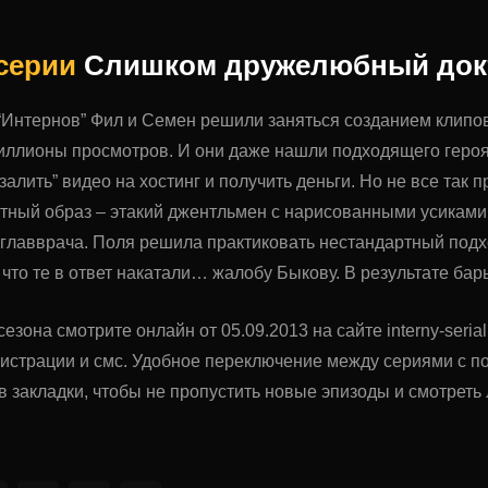
 серии
Слишком дружелюбный док
 “Интернов” Фил и Семен решили заняться созданием клипов
иллионы просмотров. И они даже нашли подходящего героя
алить” видео на хостинг и получить деньги. Но не все так 
ный образ – этакий джентльмен с нарисованными усиками. 
главврача. Поля решила практиковать нестандартный подх
 что те в ответ накатали… жалобу Быкову. В результате ба
езона смотрите онлайн от 05.09.2013 на сайте interny-seri
гистрации и смс. Удобное переключение между сериями с 
в закладки, чтобы не пропустить новые эпизоды и смотрет